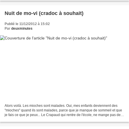
Nuit de mo-vi (cradoc à souhait)
Publié le 11/12/2012 à 15:02
Par
deuxminutes
Alors voilà. Les mioches sont malades. Oui, mes enfants deviennent des
"mioches" quand ils sont malades, parce que je manque de sommeil et que
je fais ce que je peux... Le Crapaud qui rentre de l'école, ne mange pas de
goûter et s'endort dans le coin...