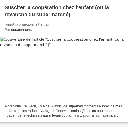
Susciter la coopération chez l'enfant (ou la
revanche du supermarché)
Publié le 23/05/2013 à 15:41
Par
deuxminutes
Alors voilà. J'ai vécu, il y a deux mois, de superbes moments auprès de mes
enfants : je les redécouvrais, je m'énervais moins, j'étais un peu sur un
nuage... Je réfléchissais aussi beaucoup à ma situation, à mon avenir, à ce
que j'allais bien pouvoir...