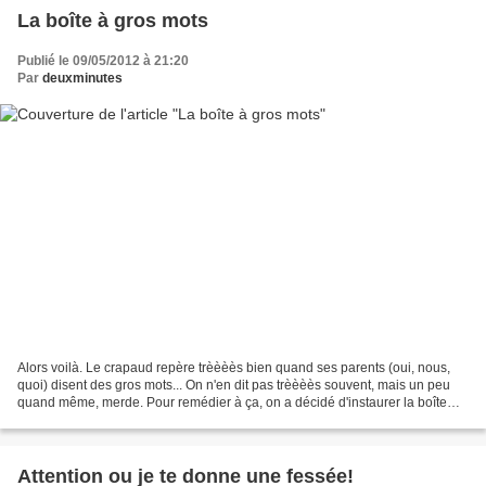
La boîte à gros mots
Publié le 09/05/2012 à 21:20
Par
deuxminutes
Alors voilà. Le crapaud repère trèèèès bien quand ses parents (oui, nous,
quoi) disent des gros mots... On n'en dit pas trèèèès souvent, mais un peu
quand même, merde. Pour remédier à ça, on a décidé d'instaurer la boîte
aux gros mots. Pas envie de mettre...
Attention ou je te donne une fessée!