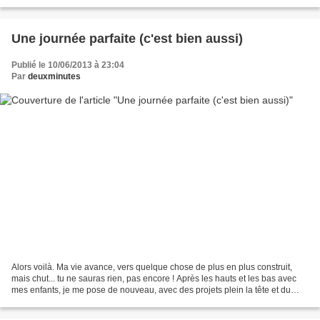
vraiment stressant...
Une journée parfaite (c'est bien aussi)
Publié le 10/06/2013 à 23:04
Par
deuxminutes
Alors voilà. Ma vie avance, vers quelque chose de plus en plus construit,
mais chut... tu ne sauras rien, pas encore ! Après les hauts et les bas avec
mes enfants, je me pose de nouveau, avec des projets plein la tête et du
soleil parfois. Et puis il...