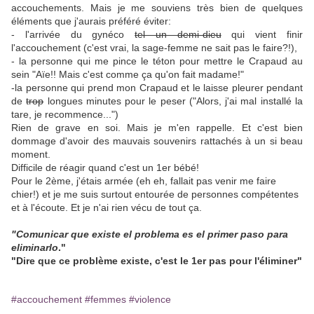
accouchements. Mais je me souviens très bien de quelques
éléments que j'aurais préféré éviter:
- l'arrivée du gynéco
tel un demi-dieu
qui vient finir
l'accouchement (c'est vrai, la sage-femme ne sait pas le faire?!),
- la personne qui me pince le téton pour mettre le Crapaud au
sein "Aïe!! Mais c'est comme ça qu'on fait madame!"
-la personne qui prend mon Crapaud et le laisse pleurer pendant
de
trop
longues minutes pour le peser ("Alors, j'ai mal installé la
tare, je recommence...")
Rien de grave en soi. Mais je m'en rappelle. Et c'est bien
dommage d'avoir des mauvais souvenirs rattachés à un si beau
moment.
Difficile de réagir quand c'est un 1er bébé!
Pour le 2ème, j'étais armée (eh eh, fallait pas venir me faire
chier!) et je me suis surtout entourée de personnes compétentes
et à l'écoute. Et je n'ai rien vécu de tout ça.
"Comunicar que existe el problema es el primer paso para
eliminarlo
."
"Dire que ce problème existe, c'est le 1er pas pour l'éliminer"
#accouchement
#femmes
#violence